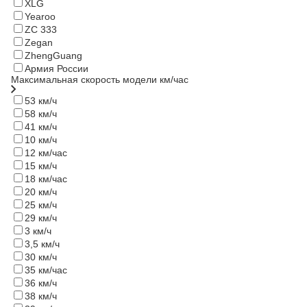
XLG
Yearoo
ZC 333
Zegan
ZhengGuang
Армия России
Максимальная скорость модели км/час
53 км/ч
58 км/ч
41 км/ч
10 км/ч
12 км/час
15 км/ч
18 км/час
20 км/ч
25 км/ч
29 км/ч
3 км/ч
3,5 км/ч
30 км/ч
35 км/час
36 км/ч
38 км/ч