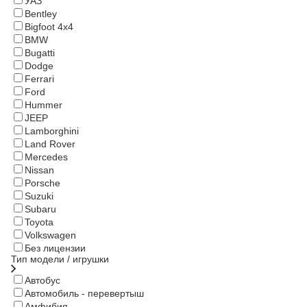
УАЗ
Bentley
Bigfoot 4x4
BMW
Bugatti
Dodge
Ferrari
Ford
Hummer
JEEP
Lamborghini
Land Rover
Mercedes
Nissan
Porsche
Suzuki
Subaru
Toyota
Volkswagen
Без лицензии
Тип модели / игрушки
Автобус
Автомобиль - перевертыш
Амфибия