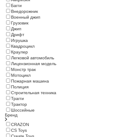
Багги
Внедорожник
Военный джип
Грузовик
Джип
Дрифт
Игрушка
Квадроцикл
Краулер
Легковой автомобиль
Лицензионная модель
Монстр трак
Мотоцикл
Пожарная машина
Полиция
Строительная техника
Трагги
Трактор
Шоссейные
Бренд
CRAZON
CS Toys
Create Toys