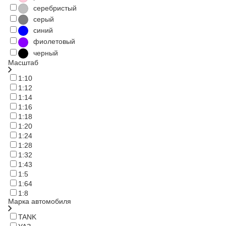
серебристый
серый
синий
фиолетовый
черный
Масштаб
1:10
1:12
1:14
1:16
1:18
1:20
1:24
1:28
1:32
1:43
1:5
1:64
1:8
Марка автомобиля
TANK