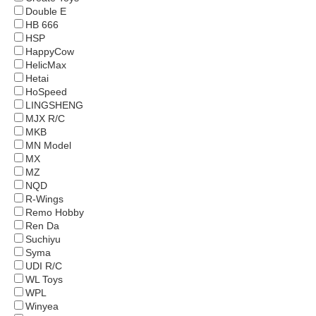
Double E
HB 666
HSP
HappyCow
HelicMax
Hetai
HoSpeed
LINGSHENG
MJX R/C
MKB
MN Model
MX
MZ
NQD
R-Wings
Remo Hobby
Ren Da
Suchiyu
Syma
UDI R/С
WL Toys
WPL
Winyea