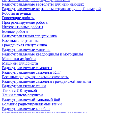
Радиоуправляемые вертолеты для начинающих
Радиоуправляемые вертолеты с транслирующей камерой
Роботы игрушки
Говорящие роботы
Программируемые роботы
Интерактивные роботы
Боевые роботы
Радиоуправляемая спецтехника
Военная спецтехника
Гражданская спецтехника
Радиоуправляемые машины
Радиоуправляемые квадроциклы и мотоциклы
Машинки амфибии
Машины для дрифта
Радиоуправляемые самолеты
Радиоуправляемые самолеты RTF
Военные радиоуправляемые самолеты
Радиоуправляемые самолеты гражданской авиации
Радиоуправляемые танки
Танки с ИК-пушкой
Танки с пневмопушкой
Радиоуправляемый танковый бой
Большие радиоуправляемые танки
Радиоуправляемые корабли