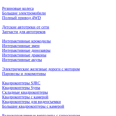
Резиновые колеса
Большие электромобили
Полный привод 4WD
Детские автотреки от сети
Запчасти для автотреков
Интерактивные крокодилы
Интерактивные змеи
Интерактивные динозавры
Интерактивные драконы
Интерактивные акулы
Электрические железные дороги с мотором
Паровозы и локомотивы
Квадрокоптеры SJRC
Квадрокоптеры Syma
Складные квадрокоптеры
Квадрокоптеры с камерой
Квадрокоптеры для видеосъемки
Большие квадрокоптеры с камерой
Радиоуправляемые вертолеты с гироскопом