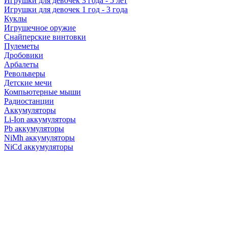
Игрушки для девочек 3 года - 5 лет
Игрушки для девочек 1 год - 3 года
Куклы
Игрушечное оружие
Снайперские винтовки
Пулеметы
Дробовики
Арбалеты
Револьверы
Детские мечи
Компьютерные мыши
Радиостанции
Аккумуляторы
Li-Ion аккумуляторы
Pb аккумуляторы
NiMh аккумуляторы
NiCd аккумуляторы