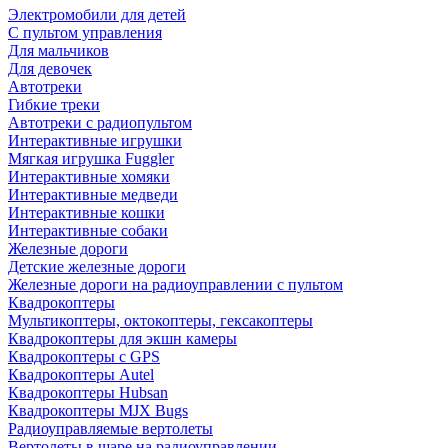
Электромобили для детей
С пультом управления
Для мальчиков
Для девочек
Автотреки
Гибкие треки
Автотреки с радиопультом
Интерактивные игрушки
Мягкая игрушка Fuggler
Интерактивные хомяки
Интерактивные медведи
Интерактивные кошки
Интерактивные собаки
Железные дороги
Детские железные дороги
Железные дороги на радиоуправлении с пультом
Квадрокоптеры
Мультикоптеры, октокоптеры, гексакоптеры
Квадрокоптеры для экшн камеры
Квадрокоптеры с GPS
Квадрокоптеры Autel
Квадрокоптеры Hubsan
Квадрокоптеры MJX Bugs
Радиоуправляемые вертолеты
Вертолеты в шаре на радиоуправлении