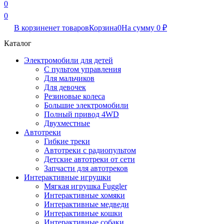
0
0
В корзине
нет товаров
Корзина
0
На сумму
0
₽
Каталог
Электромобили для детей
С пультом управления
Для мальчиков
Для девочек
Резиновые колеса
Большие электромобили
Полный привод 4WD
Двухместные
Автотреки
Гибкие треки
Автотреки с радиопультом
Детские автотреки от сети
Запчасти для автотреков
Интерактивные игрушки
Мягкая игрушка Fuggler
Интерактивные хомяки
Интерактивные медведи
Интерактивные кошки
Интерактивные собаки