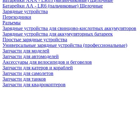
Батарейки AAA - LR03 (мизинчиковые) Щелочные
Батарейки AA - LR6 (пальчиковые) Щелочные
Зарядные устройства
Переходники
Разъемы
Зарядные устройства для свинцово-кислотных аккумуляторов
Зарядные устройства для аккумуляторных батареек
Простые зарядные устройства
Универсальные зарядные устройства (профессиональные)
Запчасти для моделей
Запчасти для автомоделей
Аксессуары для велосипедов и беговелов
Запчасти для катеров и кораблей
Запчасти для самолетов
Запчасти для танков
Запчасти для квадрокоптеров