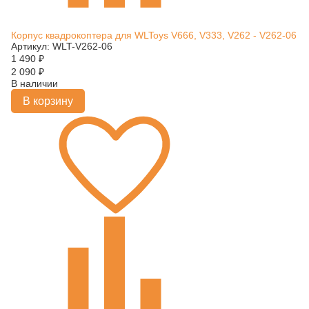
Корпус квадрокоптера для WLToys V666, V333, V262 - V262-06
Артикул: WLT-V262-06
1 490
₽
2 090
₽
В наличии
В корзину