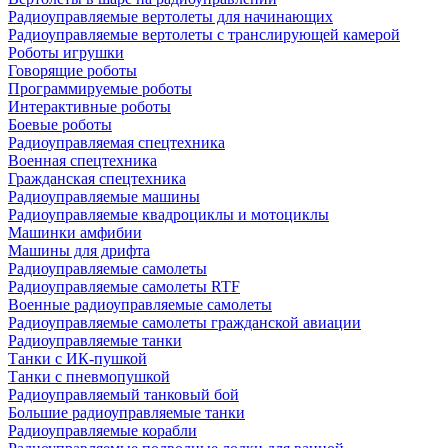
Радиоуправляемые вертолеты для начинающих
Радиоуправляемые вертолеты с транслирующей камерой
Роботы игрушки
Говорящие роботы
Программируемые роботы
Интерактивные роботы
Боевые роботы
Радиоуправляемая спецтехника
Военная спецтехника
Гражданская спецтехника
Радиоуправляемые машины
Радиоуправляемые квадроциклы и мотоциклы
Машинки амфибии
Машины для дрифта
Радиоуправляемые самолеты
Радиоуправляемые самолеты RTF
Военные радиоуправляемые самолеты
Радиоуправляемые самолеты гражданской авиации
Радиоуправляемые танки
Танки с ИК-пушкой
Танки с пневмопушкой
Радиоуправляемый танковый бой
Большие радиоуправляемые танки
Радиоуправляемые корабли