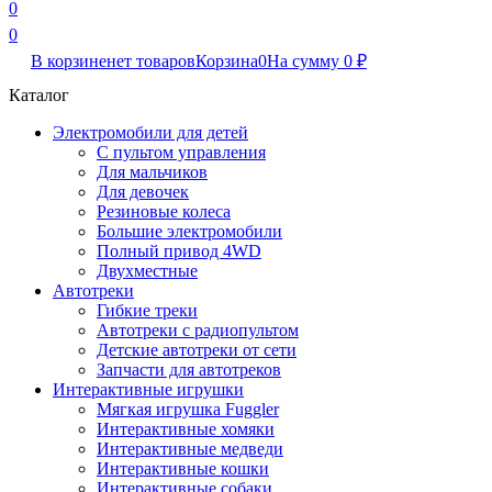
0
0
В корзине
нет товаров
Корзина
0
На сумму
0
₽
Каталог
Электромобили для детей
С пультом управления
Для мальчиков
Для девочек
Резиновые колеса
Большие электромобили
Полный привод 4WD
Двухместные
Автотреки
Гибкие треки
Автотреки с радиопультом
Детские автотреки от сети
Запчасти для автотреков
Интерактивные игрушки
Мягкая игрушка Fuggler
Интерактивные хомяки
Интерактивные медведи
Интерактивные кошки
Интерактивные собаки