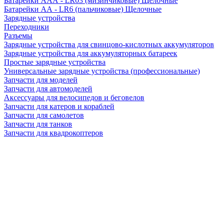
Батарейки AAA - LR03 (мизинчиковые) Щелочные
Батарейки AA - LR6 (пальчиковые) Щелочные
Зарядные устройства
Переходники
Разъемы
Зарядные устройства для свинцово-кислотных аккумуляторов
Зарядные устройства для аккумуляторных батареек
Простые зарядные устройства
Универсальные зарядные устройства (профессиональные)
Запчасти для моделей
Запчасти для автомоделей
Аксессуары для велосипедов и беговелов
Запчасти для катеров и кораблей
Запчасти для самолетов
Запчасти для танков
Запчасти для квадрокоптеров