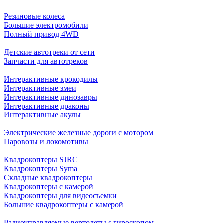
Резиновые колеса
Большие электромобили
Полный привод 4WD
Детские автотреки от сети
Запчасти для автотреков
Интерактивные крокодилы
Интерактивные змеи
Интерактивные динозавры
Интерактивные драконы
Интерактивные акулы
Электрические железные дороги с мотором
Паровозы и локомотивы
Квадрокоптеры SJRC
Квадрокоптеры Syma
Складные квадрокоптеры
Квадрокоптеры с камерой
Квадрокоптеры для видеосъемки
Большие квадрокоптеры с камерой
Радиоуправляемые вертолеты с гироскопом