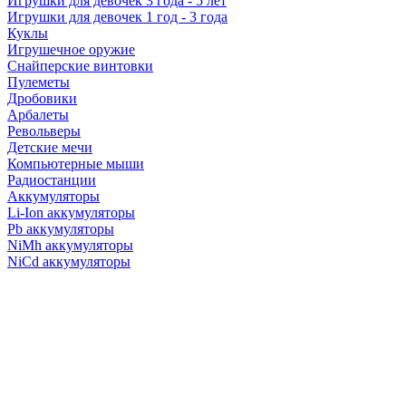
Игрушки для девочек 3 года - 5 лет
Игрушки для девочек 1 год - 3 года
Куклы
Игрушечное оружие
Снайперские винтовки
Пулеметы
Дробовики
Арбалеты
Револьверы
Детские мечи
Компьютерные мыши
Радиостанции
Аккумуляторы
Li-Ion аккумуляторы
Pb аккумуляторы
NiMh аккумуляторы
NiCd аккумуляторы