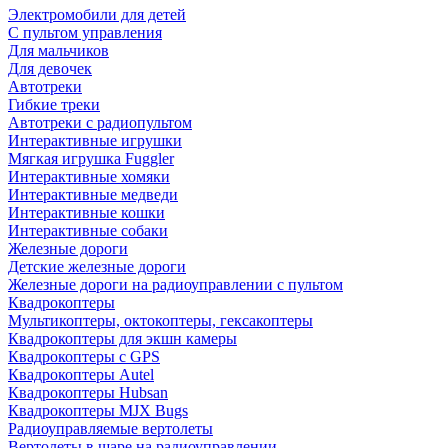
Электромобили для детей
С пультом управления
Для мальчиков
Для девочек
Автотреки
Гибкие треки
Автотреки с радиопультом
Интерактивные игрушки
Мягкая игрушка Fuggler
Интерактивные хомяки
Интерактивные медведи
Интерактивные кошки
Интерактивные собаки
Железные дороги
Детские железные дороги
Железные дороги на радиоуправлении с пультом
Квадрокоптеры
Мультикоптеры, октокоптеры, гексакоптеры
Квадрокоптеры для экшн камеры
Квадрокоптеры с GPS
Квадрокоптеры Autel
Квадрокоптеры Hubsan
Квадрокоптеры MJX Bugs
Радиоуправляемые вертолеты
Вертолеты в шаре на радиоуправлении