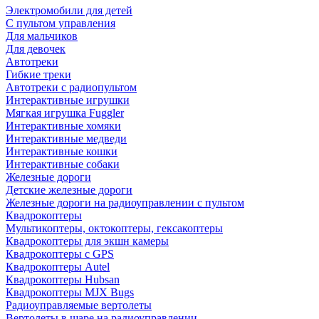
Электромобили для детей
С пультом управления
Для мальчиков
Для девочек
Автотреки
Гибкие треки
Автотреки с радиопультом
Интерактивные игрушки
Мягкая игрушка Fuggler
Интерактивные хомяки
Интерактивные медведи
Интерактивные кошки
Интерактивные собаки
Железные дороги
Детские железные дороги
Железные дороги на радиоуправлении с пультом
Квадрокоптеры
Мультикоптеры, октокоптеры, гексакоптеры
Квадрокоптеры для экшн камеры
Квадрокоптеры с GPS
Квадрокоптеры Autel
Квадрокоптеры Hubsan
Квадрокоптеры MJX Bugs
Радиоуправляемые вертолеты
Вертолеты в шаре на радиоуправлении