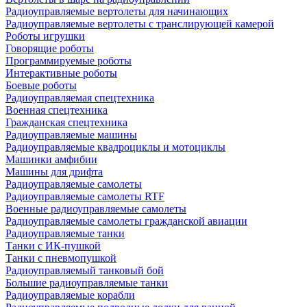
Радиоуправляемые вертолеты для начинающих
Радиоуправляемые вертолеты с транслирующей камерой
Роботы игрушки
Говорящие роботы
Программируемые роботы
Интерактивные роботы
Боевые роботы
Радиоуправляемая спецтехника
Военная спецтехника
Гражданская спецтехника
Радиоуправляемые машины
Радиоуправляемые квадроциклы и мотоциклы
Машинки амфибии
Машины для дрифта
Радиоуправляемые самолеты
Радиоуправляемые самолеты RTF
Военные радиоуправляемые самолеты
Радиоуправляемые самолеты гражданской авиации
Радиоуправляемые танки
Танки с ИК-пушкой
Танки с пневмопушкой
Радиоуправляемый танковый бой
Большие радиоуправляемые танки
Радиоуправляемые корабли