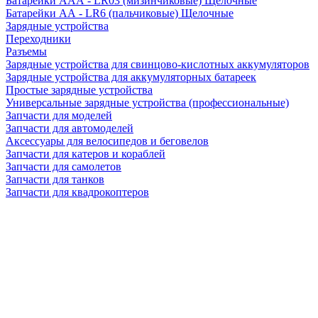
Батарейки AAA - LR03 (мизинчиковые) Щелочные
Батарейки AA - LR6 (пальчиковые) Щелочные
Зарядные устройства
Переходники
Разъемы
Зарядные устройства для свинцово-кислотных аккумуляторов
Зарядные устройства для аккумуляторных батареек
Простые зарядные устройства
Универсальные зарядные устройства (профессиональные)
Запчасти для моделей
Запчасти для автомоделей
Аксессуары для велосипедов и беговелов
Запчасти для катеров и кораблей
Запчасти для самолетов
Запчасти для танков
Запчасти для квадрокоптеров