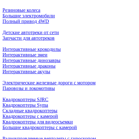
Резиновые колеса
Большие электромобили
Полный привод 4WD
Детские автотреки от сети
Запчасти для автотреков
Интерактивные крокодилы
Интерактивные змеи
Интерактивные динозавры
Интерактивные драконы
Интерактивные акулы
Электрические железные дороги с мотором
Паровозы и локомотивы
Квадрокоптеры SJRC
Квадрокоптеры Syma
Складные квадрокоптеры
Квадрокоптеры с камерой
Квадрокоптеры для видеосъемки
Большие квадрокоптеры с камерой
Радиоуправляемые вертолеты с гироскопом