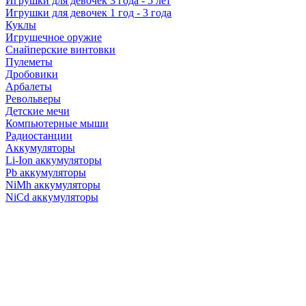
Игрушки для девочек 3 года - 5 лет
Игрушки для девочек 1 год - 3 года
Куклы
Игрушечное оружие
Снайперские винтовки
Пулеметы
Дробовики
Арбалеты
Револьверы
Детские мечи
Компьютерные мыши
Радиостанции
Аккумуляторы
Li-Ion аккумуляторы
Pb аккумуляторы
NiMh аккумуляторы
NiCd аккумуляторы