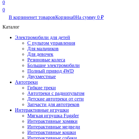
0
0
В корзине
нет товаров
Корзина
0
На сумму
0
₽
Каталог
Электромобили для детей
С пультом управления
Для мальчиков
Для девочек
Резиновые колеса
Большие электромобили
Полный привод 4WD
Двухместные
Автотреки
Гибкие треки
Автотреки с радиопультом
Детские автотреки от сети
Запчасти для автотреков
Интерактивные игрушки
Мягкая игрушка Fuggler
Интерактивные хомяки
Интерактивные медведи
Интерактивные кошки
Интерактивные собаки