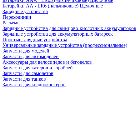
Батарейки AAA - LR03 (мизинчиковые) Щелочные
Батарейки AA - LR6 (пальчиковые) Щелочные
Зарядные устройства
Переходники
Разъемы
Зарядные устройства для свинцово-кислотных аккумуляторов
Зарядные устройства для аккумуляторных батареек
Простые зарядные устройства
Универсальные зарядные устройства (профессиональные)
Запчасти для моделей
Запчасти для автомоделей
Аксессуары для велосипедов и беговелов
Запчасти для катеров и кораблей
Запчасти для самолетов
Запчасти для танков
Запчасти для квадрокоптеров