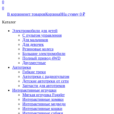
0
0
В корзине
нет товаров
Корзина
0
На сумму
0
₽
Каталог
Электромобили для детей
С пультом управления
Для мальчиков
Для девочек
Резиновые колеса
Большие электромобили
Полный привод 4WD
Двухместные
Автотреки
Гибкие треки
Автотреки с радиопультом
Детские автотреки от сети
Запчасти для автотреков
Интерактивные игрушки
Мягкая игрушка Fuggler
Интерактивные хомяки
Интерактивные медведи
Интерактивные кошки
Интерактивные собаки