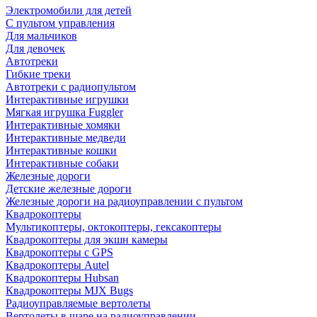
Электромобили для детей
С пультом управления
Для мальчиков
Для девочек
Автотреки
Гибкие треки
Автотреки с радиопультом
Интерактивные игрушки
Мягкая игрушка Fuggler
Интерактивные хомяки
Интерактивные медведи
Интерактивные кошки
Интерактивные собаки
Железные дороги
Детские железные дороги
Железные дороги на радиоуправлении с пультом
Квадрокоптеры
Мультикоптеры, октокоптеры, гексакоптеры
Квадрокоптеры для экшн камеры
Квадрокоптеры с GPS
Квадрокоптеры Autel
Квадрокоптеры Hubsan
Квадрокоптеры MJX Bugs
Радиоуправляемые вертолеты
Вертолеты в шаре на радиоуправлении