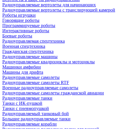
Радиоуправляемые вертолеты для начинающих
Радиоуправляемые вертолеты с транслирующей камерой
Роботы игрушки
Говорящие роботы
Программируемые роботы
Интерактивные роботы
Боевые роботы
Радиоуправляемая спецтехника
Военная спецтехника
Гражданская спецтехника
Радиоуправляемые машины
Радиоуправляемые квадроциклы и мотоциклы
Машинки амфибии
Машины для дрифта
Радиоуправляемые самолеты
Радиоуправляемые самолеты RTF
Военные радиоуправляемые самолеты
Радиоуправляемые самолеты гражданской авиации
Радиоуправляемые танки
Танки с ИК-пушкой
Танки с пневмопушкой
Радиоуправляемый танковый бой
Большие радиоуправляемые танки
Радиоуправляемые корабли