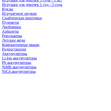
Игрушки для девочек 3 года - 5 лет
Игрушки для девочек 1 год - 3 года
Куклы
Игрушечное оружие
Снайперские винтовки
Пулеметы
Дробовики
Арбалеты
Револьверы
Детские мечи
Компьютерные мыши
Радиостанции
Аккумуляторы
Li-Ion аккумуляторы
Pb аккумуляторы
NiMh аккумуляторы
NiCd аккумуляторы