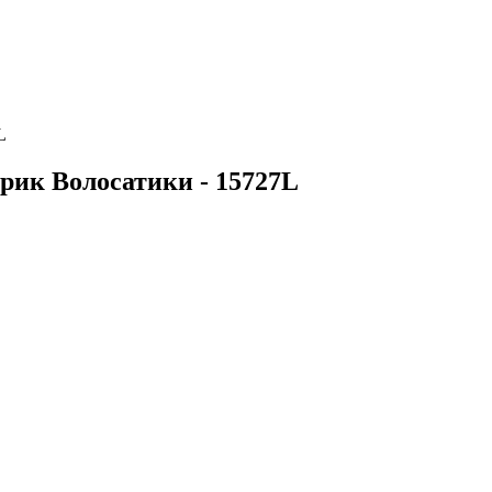
L
ик Волосатики - 15727L