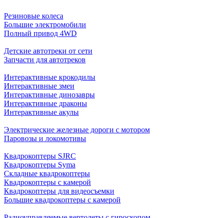
Резиновые колеса
Большие электромобили
Полный привод 4WD
Детские автотреки от сети
Запчасти для автотреков
Интерактивные крокодилы
Интерактивные змеи
Интерактивные динозавры
Интерактивные драконы
Интерактивные акулы
Электрические железные дороги с мотором
Паровозы и локомотивы
Квадрокоптеры SJRC
Квадрокоптеры Syma
Складные квадрокоптеры
Квадрокоптеры с камерой
Квадрокоптеры для видеосъемки
Большие квадрокоптеры с камерой
Радиоуправляемые вертолеты с гироскопом