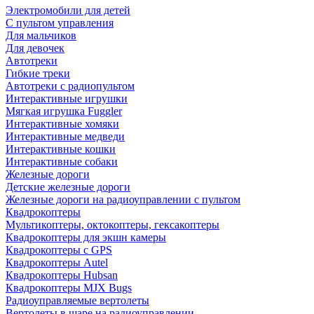
Электромобили для детей
С пультом управления
Для мальчиков
Для девочек
Автотреки
Гибкие треки
Автотреки с радиопультом
Интерактивные игрушки
Мягкая игрушка Fuggler
Интерактивные хомяки
Интерактивные медведи
Интерактивные кошки
Интерактивные собаки
Железные дороги
Детские железные дороги
Железные дороги на радиоуправлении с пультом
Квадрокоптеры
Мультикоптеры, октокоптеры, гексакоптеры
Квадрокоптеры для экшн камеры
Квадрокоптеры с GPS
Квадрокоптеры Autel
Квадрокоптеры Hubsan
Квадрокоптеры MJX Bugs
Радиоуправляемые вертолеты
Вертолеты в шаре на радиоуправлении