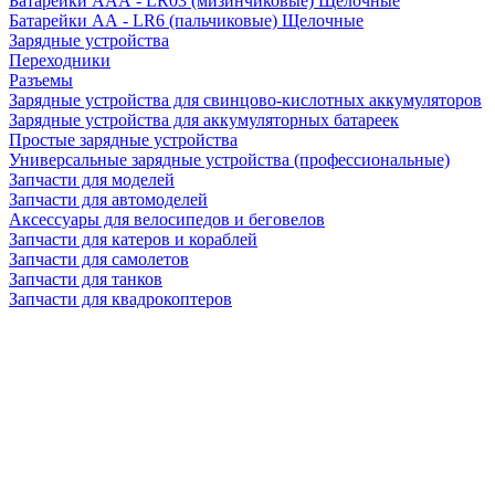
Батарейки AAA - LR03 (мизинчиковые) Щелочные
Батарейки AA - LR6 (пальчиковые) Щелочные
Зарядные устройства
Переходники
Разъемы
Зарядные устройства для свинцово-кислотных аккумуляторов
Зарядные устройства для аккумуляторных батареек
Простые зарядные устройства
Универсальные зарядные устройства (профессиональные)
Запчасти для моделей
Запчасти для автомоделей
Аксессуары для велосипедов и беговелов
Запчасти для катеров и кораблей
Запчасти для самолетов
Запчасти для танков
Запчасти для квадрокоптеров