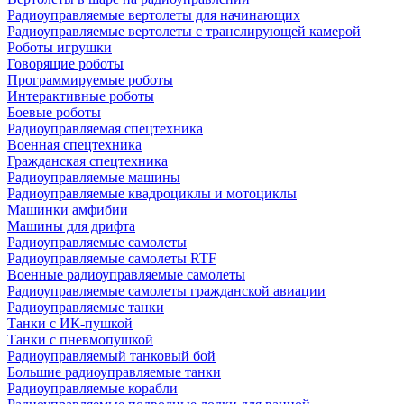
Радиоуправляемые вертолеты для начинающих
Радиоуправляемые вертолеты с транслирующей камерой
Роботы игрушки
Говорящие роботы
Программируемые роботы
Интерактивные роботы
Боевые роботы
Радиоуправляемая спецтехника
Военная спецтехника
Гражданская спецтехника
Радиоуправляемые машины
Радиоуправляемые квадроциклы и мотоциклы
Машинки амфибии
Машины для дрифта
Радиоуправляемые самолеты
Радиоуправляемые самолеты RTF
Военные радиоуправляемые самолеты
Радиоуправляемые самолеты гражданской авиации
Радиоуправляемые танки
Танки с ИК-пушкой
Танки с пневмопушкой
Радиоуправляемый танковый бой
Большие радиоуправляемые танки
Радиоуправляемые корабли