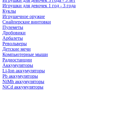
Игрушки для девочек 3 года - 5 лет
Игрушки для девочек 1 год - 3 года
Куклы
Игрушечное оружие
Снайперские винтовки
Пулеметы
Дробовики
Арбалеты
Револьверы
Детские мечи
Компьютерные мыши
Радиостанции
Аккумуляторы
Li-Ion аккумуляторы
Pb аккумуляторы
NiMh аккумуляторы
NiCd аккумуляторы