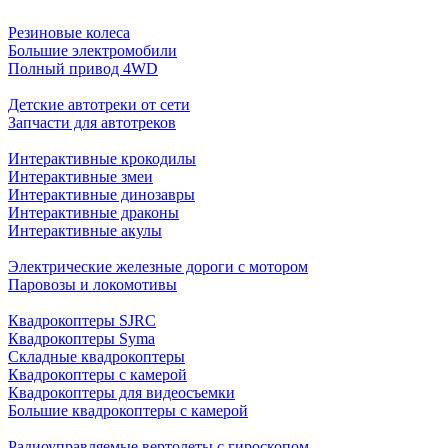
Резиновые колеса
Большие электромобили
Полный привод 4WD
Детские автотреки от сети
Запчасти для автотреков
Интерактивные крокодилы
Интерактивные змеи
Интерактивные динозавры
Интерактивные драконы
Интерактивные акулы
Электрические железные дороги с мотором
Паровозы и локомотивы
Квадрокоптеры SJRC
Квадрокоптеры Syma
Складные квадрокоптеры
Квадрокоптеры с камерой
Квадрокоптеры для видеосъемки
Большие квадрокоптеры с камерой
Радиоуправляемые вертолеты с гироскопом