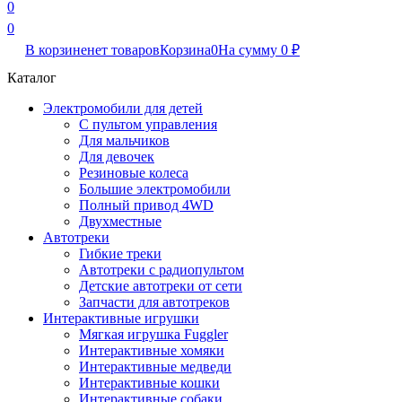
0
0
В корзине
нет товаров
Корзина
0
На сумму
0
₽
Каталог
Электромобили для детей
С пультом управления
Для мальчиков
Для девочек
Резиновые колеса
Большие электромобили
Полный привод 4WD
Двухместные
Автотреки
Гибкие треки
Автотреки с радиопультом
Детские автотреки от сети
Запчасти для автотреков
Интерактивные игрушки
Мягкая игрушка Fuggler
Интерактивные хомяки
Интерактивные медведи
Интерактивные кошки
Интерактивные собаки