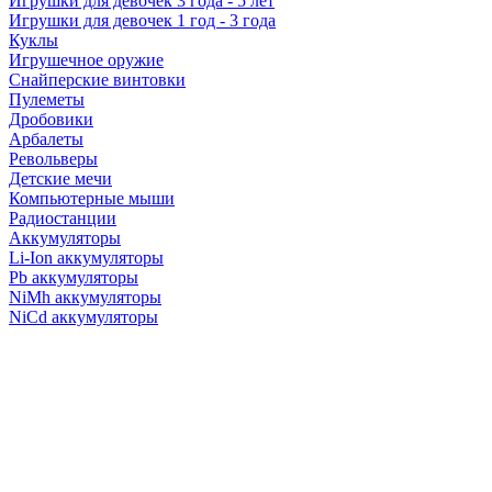
Игрушки для девочек 3 года - 5 лет
Игрушки для девочек 1 год - 3 года
Куклы
Игрушечное оружие
Снайперские винтовки
Пулеметы
Дробовики
Арбалеты
Револьверы
Детские мечи
Компьютерные мыши
Радиостанции
Аккумуляторы
Li-Ion аккумуляторы
Pb аккумуляторы
NiMh аккумуляторы
NiCd аккумуляторы