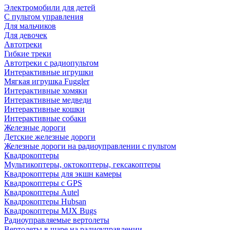
Электромобили для детей
С пультом управления
Для мальчиков
Для девочек
Автотреки
Гибкие треки
Автотреки с радиопультом
Интерактивные игрушки
Мягкая игрушка Fuggler
Интерактивные хомяки
Интерактивные медведи
Интерактивные кошки
Интерактивные собаки
Железные дороги
Детские железные дороги
Железные дороги на радиоуправлении с пультом
Квадрокоптеры
Мультикоптеры, октокоптеры, гексакоптеры
Квадрокоптеры для экшн камеры
Квадрокоптеры с GPS
Квадрокоптеры Autel
Квадрокоптеры Hubsan
Квадрокоптеры MJX Bugs
Радиоуправляемые вертолеты
Вертолеты в шаре на радиоуправлении