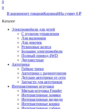
0
0
В корзине
нет товаров
Корзина
0
На сумму
0
₽
Каталог
Электромобили для детей
С пультом управления
Для мальчиков
Для девочек
Резиновые колеса
Большие электромобили
Полный привод 4WD
Двухместные
Автотреки
Гибкие треки
Автотреки с радиопультом
Детские автотреки от сети
Запчасти для автотреков
Интерактивные игрушки
Мягкая игрушка Fuggler
Интерактивные хомяки
Интерактивные медведи
Интерактивные кошки
Интерактивные собаки