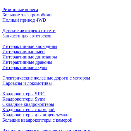
Резиновые колеса
Большие электромобили
Полный привод 4WD
Детские автотреки от сети
Запчасти для автотреков
Интерактивные крокодилы
Интерактивные змеи
Интерактивные динозавры
Интерактивные драконы
Интерактивные акулы
Электрические железные дороги с мотором
Паровозы и локомотивы
Квадрокоптеры SJRC
Квадрокоптеры Syma
Складные квадрокоптеры
Квадрокоптеры с камерой
Квадрокоптеры для видеосъемки
Большие квадрокоптеры с камерой
Радиоуправляемые вертолеты с гироскопом