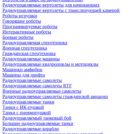
Радиоуправляемые вертолеты для начинающих
Радиоуправляемые вертолеты с транслирующей камерой
Роботы игрушки
Говорящие роботы
Программируемые роботы
Интерактивные роботы
Боевые роботы
Радиоуправляемая спецтехника
Военная спецтехника
Гражданская спецтехника
Радиоуправляемые машины
Радиоуправляемые квадроциклы и мотоциклы
Машинки амфибии
Машины для дрифта
Радиоуправляемые самолеты
Радиоуправляемые самолеты RTF
Военные радиоуправляемые самолеты
Радиоуправляемые самолеты гражданской авиации
Радиоуправляемые танки
Танки с ИК-пушкой
Танки с пневмопушкой
Радиоуправляемый танковый бой
Большие радиоуправляемые танки
Радиоуправляемые корабли