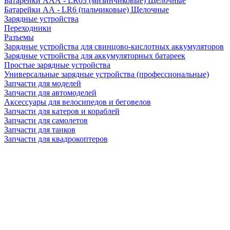
Батарейки AAA - LR03 (мизинчиковые) Щелочные
Батарейки AA - LR6 (пальчиковые) Щелочные
Зарядные устройства
Переходники
Разъемы
Зарядные устройства для свинцово-кислотных аккумуляторов
Зарядные устройства для аккумуляторных батареек
Простые зарядные устройства
Универсальные зарядные устройства (профессиональные)
Запчасти для моделей
Запчасти для автомоделей
Аксессуары для велосипедов и беговелов
Запчасти для катеров и кораблей
Запчасти для самолетов
Запчасти для танков
Запчасти для квадрокоптеров