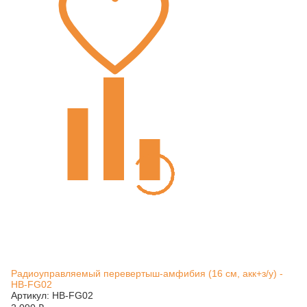
Радиоуправляемый перевертыш-амфибия (16 см, акк+з/у) -
HB-FG02
Артикул: HB-FG02