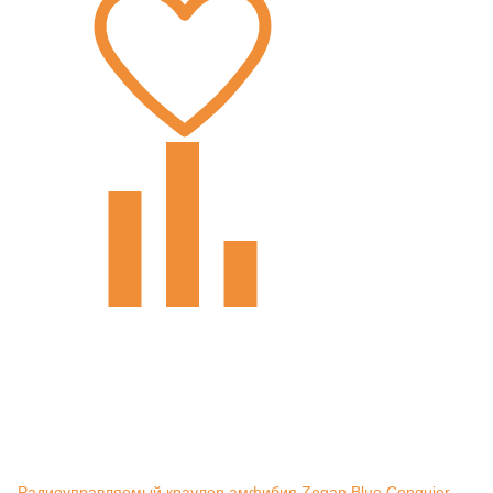
Радиоуправляемый краулер амфибия Zegan Blue Conquier