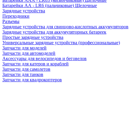
Батарейки AAA - LR03 (мизинчиковые) Щелочные
Батарейки AA - LR6 (пальчиковые) Щелочные
Зарядные устройства
Переходники
Разъемы
Зарядные устройства для свинцово-кислотных аккумуляторов
Зарядные устройства для аккумуляторных батареек
Простые зарядные устройства
Универсальные зарядные устройства (профессиональные)
Запчасти для моделей
Запчасти для автомоделей
Аксессуары для велосипедов и беговелов
Запчасти для катеров и кораблей
Запчасти для самолетов
Запчасти для танков
Запчасти для квадрокоптеров