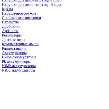
Игрушки для девочек 3 года - 5 лет
Игрушки для девочек 1 год - 3 года
Куклы
Игрушечное оружие
Снайперские винтовки
Пулеметы
Дробовики
Арбалеты
Револьверы
Детские мечи
Компьютерные мыши
Радиостанции
Аккумуляторы
Li-Ion аккумуляторы
Pb аккумуляторы
NiMh аккумуляторы
NiCd аккумуляторы