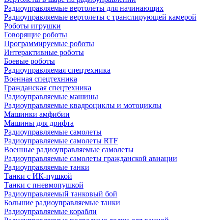
Радиоуправляемые вертолеты для начинающих
Радиоуправляемые вертолеты с транслирующей камерой
Роботы игрушки
Говорящие роботы
Программируемые роботы
Интерактивные роботы
Боевые роботы
Радиоуправляемая спецтехника
Военная спецтехника
Гражданская спецтехника
Радиоуправляемые машины
Радиоуправляемые квадроциклы и мотоциклы
Машинки амфибии
Машины для дрифта
Радиоуправляемые самолеты
Радиоуправляемые самолеты RTF
Военные радиоуправляемые самолеты
Радиоуправляемые самолеты гражданской авиации
Радиоуправляемые танки
Танки с ИК-пушкой
Танки с пневмопушкой
Радиоуправляемый танковый бой
Большие радиоуправляемые танки
Радиоуправляемые корабли