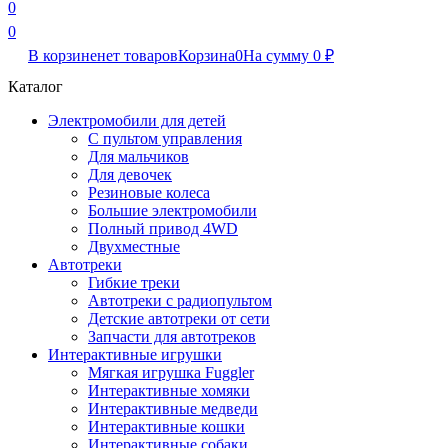
0
0
В корзине
нет товаров
Корзина
0
На сумму
0
₽
Каталог
Электромобили для детей
С пультом управления
Для мальчиков
Для девочек
Резиновые колеса
Большие электромобили
Полный привод 4WD
Двухместные
Автотреки
Гибкие треки
Автотреки с радиопультом
Детские автотреки от сети
Запчасти для автотреков
Интерактивные игрушки
Мягкая игрушка Fuggler
Интерактивные хомяки
Интерактивные медведи
Интерактивные кошки
Интерактивные собаки