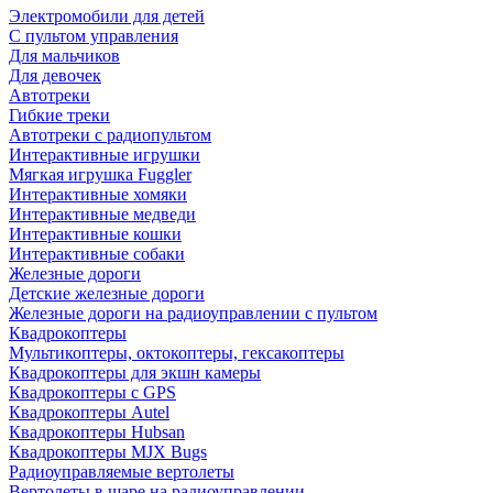
Электромобили для детей
С пультом управления
Для мальчиков
Для девочек
Автотреки
Гибкие треки
Автотреки с радиопультом
Интерактивные игрушки
Мягкая игрушка Fuggler
Интерактивные хомяки
Интерактивные медведи
Интерактивные кошки
Интерактивные собаки
Железные дороги
Детские железные дороги
Железные дороги на радиоуправлении с пультом
Квадрокоптеры
Мультикоптеры, октокоптеры, гексакоптеры
Квадрокоптеры для экшн камеры
Квадрокоптеры с GPS
Квадрокоптеры Autel
Квадрокоптеры Hubsan
Квадрокоптеры MJX Bugs
Радиоуправляемые вертолеты
Вертолеты в шаре на радиоуправлении