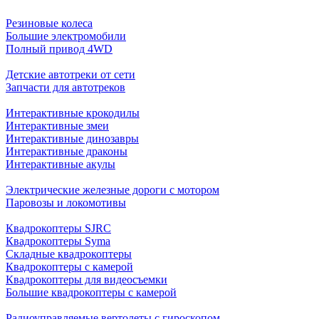
Резиновые колеса
Большие электромобили
Полный привод 4WD
Детские автотреки от сети
Запчасти для автотреков
Интерактивные крокодилы
Интерактивные змеи
Интерактивные динозавры
Интерактивные драконы
Интерактивные акулы
Электрические железные дороги с мотором
Паровозы и локомотивы
Квадрокоптеры SJRC
Квадрокоптеры Syma
Складные квадрокоптеры
Квадрокоптеры с камерой
Квадрокоптеры для видеосъемки
Большие квадрокоптеры с камерой
Радиоуправляемые вертолеты с гироскопом