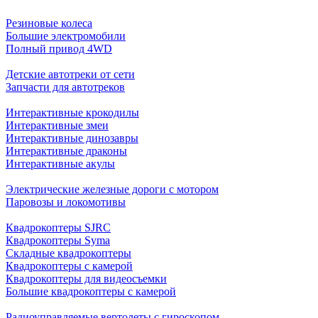
Резиновые колеса
Большие электромобили
Полный привод 4WD
Детские автотреки от сети
Запчасти для автотреков
Интерактивные крокодилы
Интерактивные змеи
Интерактивные динозавры
Интерактивные драконы
Интерактивные акулы
Электрические железные дороги с мотором
Паровозы и локомотивы
Квадрокоптеры SJRC
Квадрокоптеры Syma
Складные квадрокоптеры
Квадрокоптеры с камерой
Квадрокоптеры для видеосъемки
Большие квадрокоптеры с камерой
Радиоуправляемые вертолеты с гироскопом