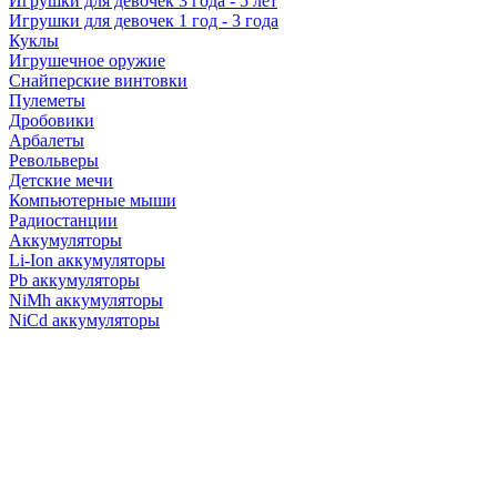
Игрушки для девочек 3 года - 5 лет
Игрушки для девочек 1 год - 3 года
Куклы
Игрушечное оружие
Снайперские винтовки
Пулеметы
Дробовики
Арбалеты
Револьверы
Детские мечи
Компьютерные мыши
Радиостанции
Аккумуляторы
Li-Ion аккумуляторы
Pb аккумуляторы
NiMh аккумуляторы
NiCd аккумуляторы