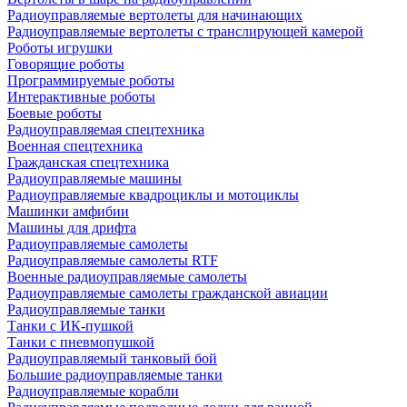
Радиоуправляемые вертолеты для начинающих
Радиоуправляемые вертолеты с транслирующей камерой
Роботы игрушки
Говорящие роботы
Программируемые роботы
Интерактивные роботы
Боевые роботы
Радиоуправляемая спецтехника
Военная спецтехника
Гражданская спецтехника
Радиоуправляемые машины
Радиоуправляемые квадроциклы и мотоциклы
Машинки амфибии
Машины для дрифта
Радиоуправляемые самолеты
Радиоуправляемые самолеты RTF
Военные радиоуправляемые самолеты
Радиоуправляемые самолеты гражданской авиации
Радиоуправляемые танки
Танки с ИК-пушкой
Танки с пневмопушкой
Радиоуправляемый танковый бой
Большие радиоуправляемые танки
Радиоуправляемые корабли