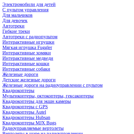
Электромобили для детей
С пультом управления
Для мальчиков
Для девочек
Автотреки
Гибкие треки
Автотреки с радиопультом
Интерактивные игрушки
Мягкая игрушка Fuggler
Интерактивные хомяки
Интерактивные медведи
Интерактивные кошки
Интерактивные собаки
Железные дороги
Детские железные дороги
Железные дороги на радиоуправлении с пультом
Квадрокоптеры
Мультикоптеры, октокоптеры, гексакоптеры
Квадрокоптеры для экшн камеры
Квадрокоптеры с GPS
Квадрокоптеры Autel
Квадрокоптеры Hubsan
Квадрокоптеры MJX Bugs
Радиоуправляемые вертолеты
Вертолеты в шаре на радиоуправлении