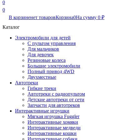
0
0
В корзине
нет товаров
Корзина
0
На сумму
0
₽
Каталог
Электромобили для детей
С пультом управления
Для мальчиков
Для девочек
Резиновые колеса
Большие электромобили
Полный привод 4WD
Двухместные
Автотреки
Гибкие треки
Автотреки с радиопультом
Детские автотреки от сети
Запчасти для автотреков
Интерактивные игрушки
Мягкая игрушка Fuggler
Интерактивные хомяки
Интерактивные медведи
Интерактивные кошки
Интерактивные собаки