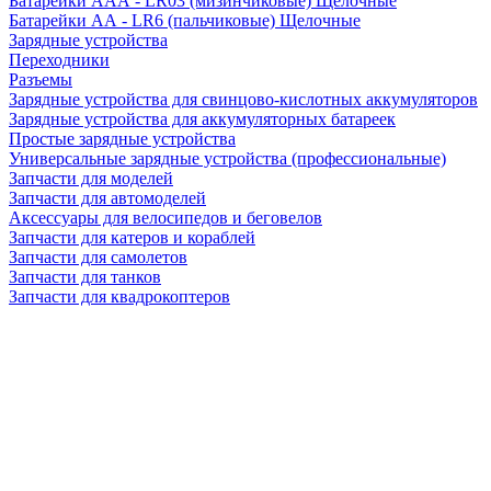
Батарейки AAA - LR03 (мизинчиковые) Щелочные
Батарейки AA - LR6 (пальчиковые) Щелочные
Зарядные устройства
Переходники
Разъемы
Зарядные устройства для свинцово-кислотных аккумуляторов
Зарядные устройства для аккумуляторных батареек
Простые зарядные устройства
Универсальные зарядные устройства (профессиональные)
Запчасти для моделей
Запчасти для автомоделей
Аксессуары для велосипедов и беговелов
Запчасти для катеров и кораблей
Запчасти для самолетов
Запчасти для танков
Запчасти для квадрокоптеров