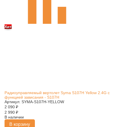
Хит
Радиоуправляемый вертолет Syma S107H Yellow 2.4G с
функцией зависания - S107H
Артикул: SYMA-S107H-YELLOW
2 090
₽
2 990
₽
В наличии
В корзину