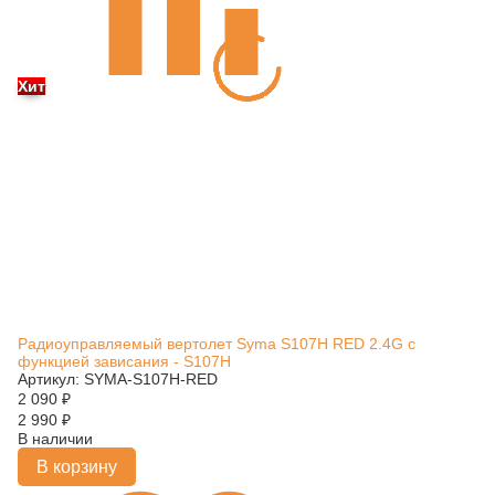
Хит
Радиоуправляемый вертолет Syma S107H RED 2.4G с
функцией зависания - S107H
Артикул: SYMA-S107H-RED
2 090
₽
2 990
₽
В наличии
В корзину