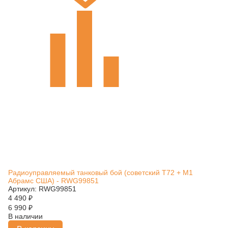
Радиоуправляемый танковый бой (советский T72 + M1
Абрамс США) - RWG99851
Артикул: RWG99851
4 490
₽
6 990
₽
В наличии