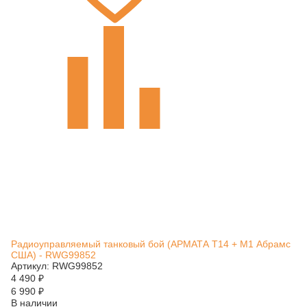
Радиоуправляемый танковый бой (АРМАТА T14 + M1 Абрамс
США) - RWG99852
Артикул: RWG99852
4 490
₽
6 990
₽
В наличии