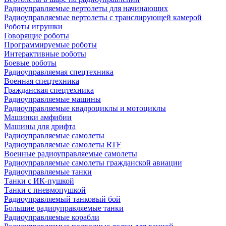
Радиоуправляемые вертолеты для начинающих
Радиоуправляемые вертолеты с транслирующей камерой
Роботы игрушки
Говорящие роботы
Программируемые роботы
Интерактивные роботы
Боевые роботы
Радиоуправляемая спецтехника
Военная спецтехника
Гражданская спецтехника
Радиоуправляемые машины
Радиоуправляемые квадроциклы и мотоциклы
Машинки амфибии
Машины для дрифта
Радиоуправляемые самолеты
Радиоуправляемые самолеты RTF
Военные радиоуправляемые самолеты
Радиоуправляемые самолеты гражданской авиации
Радиоуправляемые танки
Танки с ИК-пушкой
Танки с пневмопушкой
Радиоуправляемый танковый бой
Большие радиоуправляемые танки
Радиоуправляемые корабли