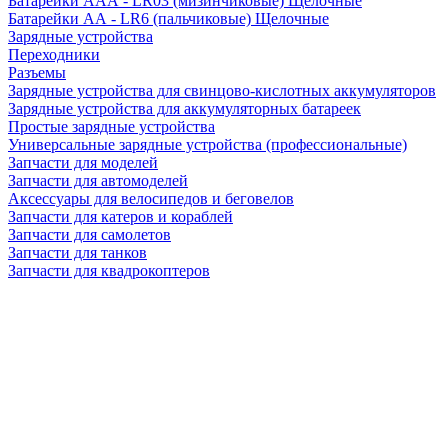
Батарейки AAA - LR03 (мизинчиковые) Щелочные
Батарейки AA - LR6 (пальчиковые) Щелочные
Зарядные устройства
Переходники
Разъемы
Зарядные устройства для свинцово-кислотных аккумуляторов
Зарядные устройства для аккумуляторных батареек
Простые зарядные устройства
Универсальные зарядные устройства (профессиональные)
Запчасти для моделей
Запчасти для автомоделей
Аксессуары для велосипедов и беговелов
Запчасти для катеров и кораблей
Запчасти для самолетов
Запчасти для танков
Запчасти для квадрокоптеров