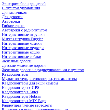
Электромобили для детей
С пультом управления
Для мальчиков
Для девочек
Автотреки
Гибкие треки
Автотреки с радиопультом
Интерактивные игрушки
Мягкая игрушка Fuggler
Интерактивные хомяки
Интерактивные медведи
Интерактивные кошки
Интерактивные собаки
Железные дороги
Детские железные дороги
Железные дороги на радиоуправлении с пультом
Квадрокоптеры
Мультикоптеры, октокоптеры, гексакоптеры
Квадрокоптеры для экшн камеры
Квадрокоптеры с GPS
Квадрокоптеры Autel
Квадрокоптеры Hubsan
Квадрокоптеры MJX Bugs
Радиоуправляемые вертолеты
Вертолеты в шаре на радиоуправлении