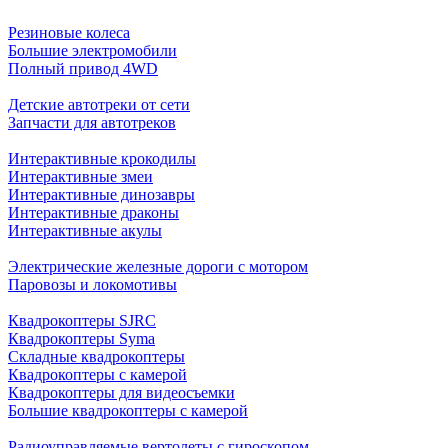
Резиновые колеса
Большие электромобили
Полный привод 4WD
Детские автотреки от сети
Запчасти для автотреков
Интерактивные крокодилы
Интерактивные змеи
Интерактивные динозавры
Интерактивные драконы
Интерактивные акулы
Электрические железные дороги с мотором
Паровозы и локомотивы
Квадрокоптеры SJRC
Квадрокоптеры Syma
Складные квадрокоптеры
Квадрокоптеры с камерой
Квадрокоптеры для видеосъемки
Большие квадрокоптеры с камерой
Радиоуправляемые вертолеты с гироскопом