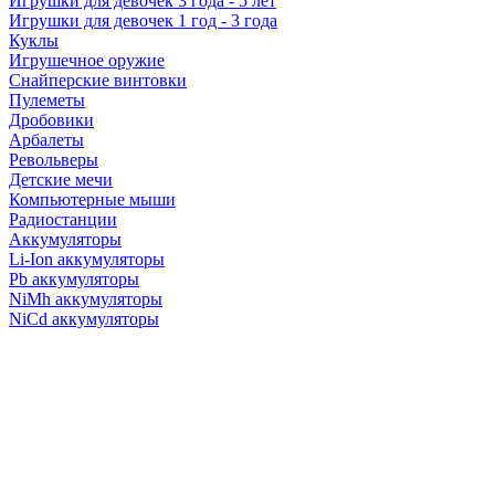
Игрушки для девочек 3 года - 5 лет
Игрушки для девочек 1 год - 3 года
Куклы
Игрушечное оружие
Снайперские винтовки
Пулеметы
Дробовики
Арбалеты
Револьверы
Детские мечи
Компьютерные мыши
Радиостанции
Аккумуляторы
Li-Ion аккумуляторы
Pb аккумуляторы
NiMh аккумуляторы
NiCd аккумуляторы