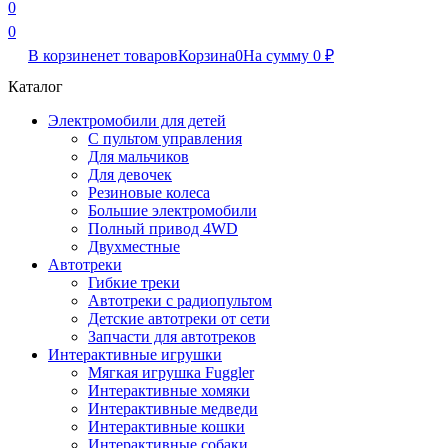
0
0
В корзине
нет товаров
Корзина
0
На сумму
0
₽
Каталог
Электромобили для детей
С пультом управления
Для мальчиков
Для девочек
Резиновые колеса
Большие электромобили
Полный привод 4WD
Двухместные
Автотреки
Гибкие треки
Автотреки с радиопультом
Детские автотреки от сети
Запчасти для автотреков
Интерактивные игрушки
Мягкая игрушка Fuggler
Интерактивные хомяки
Интерактивные медведи
Интерактивные кошки
Интерактивные собаки