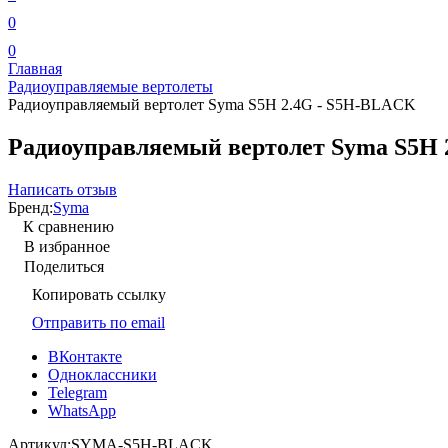
0
0
Главная
Радиоуправляемые вертолеты
Радиоуправляемый вертолет Syma S5H 2.4G - S5H-BLACK
Радиоуправляемый вертолет Syma S5H
Написать отзыв
Бренд:
Syma
К сравнению
В избранное
Поделиться
Копировать ссылку
Отправить по email
ВКонтакте
Одноклассники
Telegram
WhatsApp
Артикул:
SYMA-S5H-BLACK