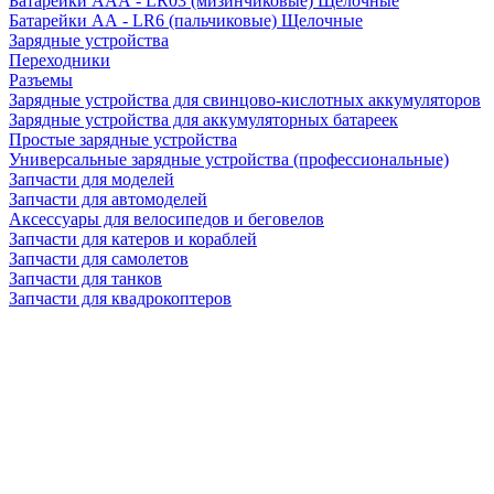
Батарейки AAA - LR03 (мизинчиковые) Щелочные
Батарейки AA - LR6 (пальчиковые) Щелочные
Зарядные устройства
Переходники
Разъемы
Зарядные устройства для свинцово-кислотных аккумуляторов
Зарядные устройства для аккумуляторных батареек
Простые зарядные устройства
Универсальные зарядные устройства (профессиональные)
Запчасти для моделей
Запчасти для автомоделей
Аксессуары для велосипедов и беговелов
Запчасти для катеров и кораблей
Запчасти для самолетов
Запчасти для танков
Запчасти для квадрокоптеров