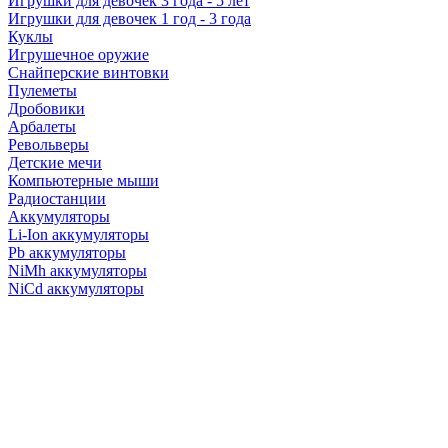
Игрушки для девочек 3 года - 5 лет
Игрушки для девочек 1 год - 3 года
Куклы
Игрушечное оружие
Снайперские винтовки
Пулеметы
Дробовики
Арбалеты
Револьверы
Детские мечи
Компьютерные мыши
Радиостанции
Аккумуляторы
Li-Ion аккумуляторы
Pb аккумуляторы
NiMh аккумуляторы
NiCd аккумуляторы