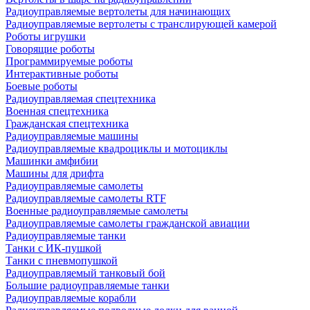
Радиоуправляемые вертолеты для начинающих
Радиоуправляемые вертолеты с транслирующей камерой
Роботы игрушки
Говорящие роботы
Программируемые роботы
Интерактивные роботы
Боевые роботы
Радиоуправляемая спецтехника
Военная спецтехника
Гражданская спецтехника
Радиоуправляемые машины
Радиоуправляемые квадроциклы и мотоциклы
Машинки амфибии
Машины для дрифта
Радиоуправляемые самолеты
Радиоуправляемые самолеты RTF
Военные радиоуправляемые самолеты
Радиоуправляемые самолеты гражданской авиации
Радиоуправляемые танки
Танки с ИК-пушкой
Танки с пневмопушкой
Радиоуправляемый танковый бой
Большие радиоуправляемые танки
Радиоуправляемые корабли