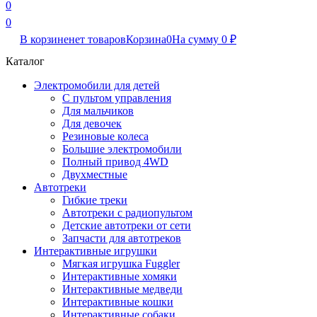
0
0
В корзине
нет товаров
Корзина
0
На сумму
0
₽
Каталог
Электромобили для детей
С пультом управления
Для мальчиков
Для девочек
Резиновые колеса
Большие электромобили
Полный привод 4WD
Двухместные
Автотреки
Гибкие треки
Автотреки с радиопультом
Детские автотреки от сети
Запчасти для автотреков
Интерактивные игрушки
Мягкая игрушка Fuggler
Интерактивные хомяки
Интерактивные медведи
Интерактивные кошки
Интерактивные собаки