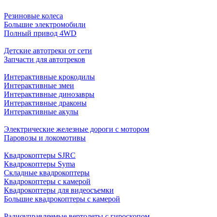
Резиновые колеса
Большие электромобили
Полный привод 4WD
Детские автотреки от сети
Запчасти для автотреков
Интерактивные крокодилы
Интерактивные змеи
Интерактивные динозавры
Интерактивные драконы
Интерактивные акулы
Электрические железные дороги с мотором
Паровозы и локомотивы
Квадрокоптеры SJRC
Квадрокоптеры Syma
Складные квадрокоптеры
Квадрокоптеры с камерой
Квадрокоптеры для видеосъемки
Большие квадрокоптеры с камерой
Радиоуправляемые вертолеты с гироскопом