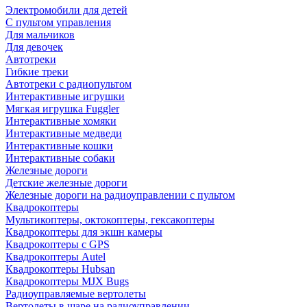
Электромобили для детей
С пультом управления
Для мальчиков
Для девочек
Автотреки
Гибкие треки
Автотреки с радиопультом
Интерактивные игрушки
Мягкая игрушка Fuggler
Интерактивные хомяки
Интерактивные медведи
Интерактивные кошки
Интерактивные собаки
Железные дороги
Детские железные дороги
Железные дороги на радиоуправлении с пультом
Квадрокоптеры
Мультикоптеры, октокоптеры, гексакоптеры
Квадрокоптеры для экшн камеры
Квадрокоптеры с GPS
Квадрокоптеры Autel
Квадрокоптеры Hubsan
Квадрокоптеры MJX Bugs
Радиоуправляемые вертолеты
Вертолеты в шаре на радиоуправлении