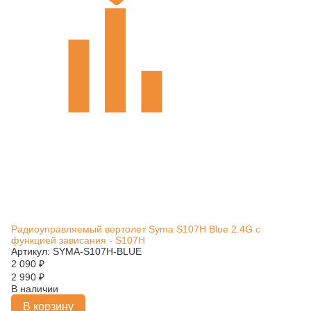
Радиоуправляемый вертолет Syma S107H Blue 2.4G с
функцией зависания - S107H
Артикул: SYMA-S107H-BLUE
2 090
₽
2 990
₽
В наличии
В корзину