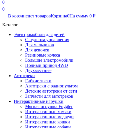
0
0
В корзине
нет товаров
Корзина
0
На сумму
0
₽
Каталог
Электромобили для детей
С пультом управления
Для мальчиков
Для девочек
Резиновые колеса
Большие электромобили
Полный привод 4WD
Двухместные
Автотреки
Гибкие треки
Автотреки с радиопультом
Детские автотреки от сети
Запчасти для автотреков
Интерактивные игрушки
Мягкая игрушка Fuggler
Интерактивные хомяки
Интерактивные медведи
Интерактивные кошки
Интерактивные собаки