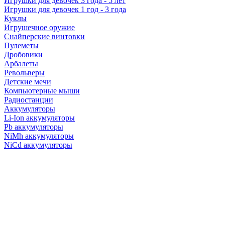
Игрушки для девочек 3 года - 5 лет
Игрушки для девочек 1 год - 3 года
Куклы
Игрушечное оружие
Снайперские винтовки
Пулеметы
Дробовики
Арбалеты
Револьверы
Детские мечи
Компьютерные мыши
Радиостанции
Аккумуляторы
Li-Ion аккумуляторы
Pb аккумуляторы
NiMh аккумуляторы
NiCd аккумуляторы