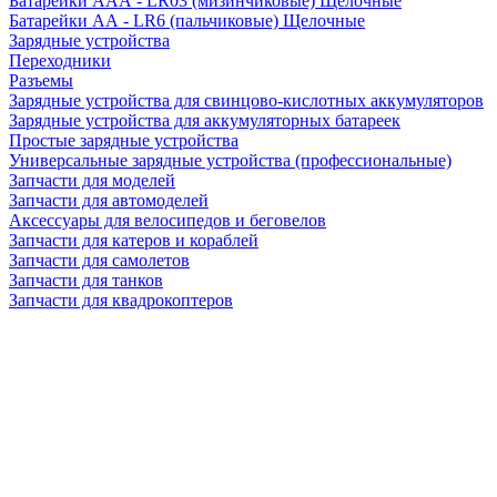
Батарейки AAA - LR03 (мизинчиковые) Щелочные
Батарейки AA - LR6 (пальчиковые) Щелочные
Зарядные устройства
Переходники
Разъемы
Зарядные устройства для свинцово-кислотных аккумуляторов
Зарядные устройства для аккумуляторных батареек
Простые зарядные устройства
Универсальные зарядные устройства (профессиональные)
Запчасти для моделей
Запчасти для автомоделей
Аксессуары для велосипедов и беговелов
Запчасти для катеров и кораблей
Запчасти для самолетов
Запчасти для танков
Запчасти для квадрокоптеров