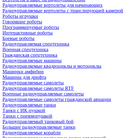
Радиоуправляемые вертолеты для начинающих
Радиоуправляемые вертолеты с транслирующей камерой
Роботы игрушки
Говорящие роботы
Программируемые роботы
Интерактивные роботы
Боевые роботы
Радиоуправляемая спецтехника
Военная спецтехника
Гражданская спецтехника
Радиоуправляемые машины
Радиоуправляемые квадроциклы и мотоциклы
Машинки амфибии
Машины для дрифта
Радиоуправляемые самолеты
Радиоуправляемые самолеты RTF
Военные радиоуправляемые самолеты
Радиоуправляемые самолеты гражданской авиации
Радиоуправляемые танки
Танки с ИК-пушкой
Танки с пневмопушкой
Радиоуправляемый танковый бой
Большие радиоуправляемые танки
Радиоуправляемые корабли