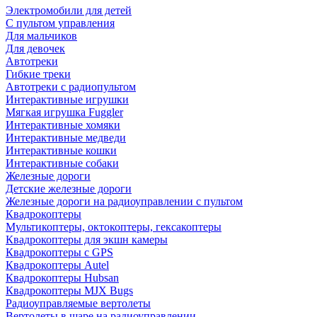
Электромобили для детей
С пультом управления
Для мальчиков
Для девочек
Автотреки
Гибкие треки
Автотреки с радиопультом
Интерактивные игрушки
Мягкая игрушка Fuggler
Интерактивные хомяки
Интерактивные медведи
Интерактивные кошки
Интерактивные собаки
Железные дороги
Детские железные дороги
Железные дороги на радиоуправлении с пультом
Квадрокоптеры
Мультикоптеры, октокоптеры, гексакоптеры
Квадрокоптеры для экшн камеры
Квадрокоптеры с GPS
Квадрокоптеры Autel
Квадрокоптеры Hubsan
Квадрокоптеры MJX Bugs
Радиоуправляемые вертолеты
Вертолеты в шаре на радиоуправлении