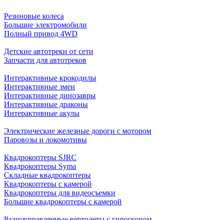
Резиновые колеса
Большие электромобили
Полный привод 4WD
Детские автотреки от сети
Запчасти для автотреков
Интерактивные крокодилы
Интерактивные змеи
Интерактивные динозавры
Интерактивные драконы
Интерактивные акулы
Электрические железные дороги с мотором
Паровозы и локомотивы
Квадрокоптеры SJRC
Квадрокоптеры Syma
Складные квадрокоптеры
Квадрокоптеры с камерой
Квадрокоптеры для видеосъемки
Большие квадрокоптеры с камерой
Радиоуправляемые вертолеты с гироскопом