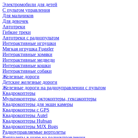
Электромобили для детей
С пультом управления
Для мальчиков
Для девочек
Автотреки
Гибкие треки
Автотреки с радиопультом
Интерактивные игрушки
Мягкая игрушка Fuggler
Интерактивные хомяки
Интерактивные медведи
Интерактивные кошки
Интерактивные собаки
Железные дороги
Детские железные дороги
Железные дороги на радиоуправлении с пультом
Квадрокоптеры
Мультикоптеры, октокоптеры, гексакоптеры
Квадрокоптеры для экшн камеры
Квадрокоптеры с GPS
Квадрокоптеры Autel
Квадрокоптеры Hubsan
Квадрокоптеры MJX Bugs
Радиоуправляемые вертолеты
Вертолеты в шаре на радиоуправлении