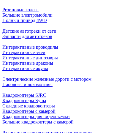
Резиновые колеса
Большие электромобили
Полный привод 4WD
Детские автотреки от сети
Запчасти для автотреков
Интерактивные крокодилы
Интерактивные змеи
Интерактивные динозавры
Интерактивные драконы
Интерактивные акулы
Электрические железные дороги с мотором
Паровозы и локомотивы
Квадрокоптеры SJRC
Квадрокоптеры Syma
Складные квадрокоптеры
Квадрокоптеры с камерой
Квадрокоптеры для видеосъемки
Большие квадрокоптеры с камерой
Радиоуправляемые вертолеты с гироскопом