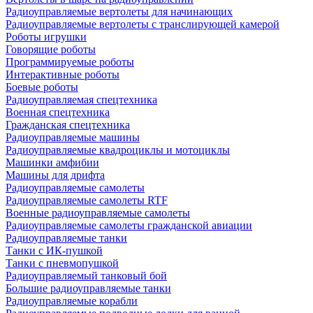
Радиоуправляемые вертолеты для начинающих
Радиоуправляемые вертолеты с транслирующей камерой
Роботы игрушки
Говорящие роботы
Программируемые роботы
Интерактивные роботы
Боевые роботы
Радиоуправляемая спецтехника
Военная спецтехника
Гражданская спецтехника
Радиоуправляемые машины
Радиоуправляемые квадроциклы и мотоциклы
Машинки амфибии
Машины для дрифта
Радиоуправляемые самолеты
Радиоуправляемые самолеты RTF
Военные радиоуправляемые самолеты
Радиоуправляемые самолеты гражданской авиации
Радиоуправляемые танки
Танки с ИК-пушкой
Танки с пневмопушкой
Радиоуправляемый танковый бой
Большие радиоуправляемые танки
Радиоуправляемые корабли