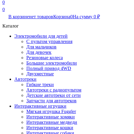
0
0
В корзине
нет товаров
Корзина
0
На сумму
0
₽
Каталог
Электромобили для детей
С пультом управления
Для мальчиков
Для девочек
Резиновые колеса
Большие электромобили
Полный привод 4WD
Двухместные
Автотреки
Гибкие треки
Автотреки с радиопультом
Детские автотреки от сети
Запчасти для автотреков
Интерактивные игрушки
Мягкая игрушка Fuggler
Интерактивные хомяки
Интерактивные медведи
Интерактивные кошки
Интерактивные собаки