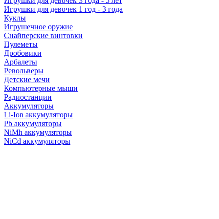
Игрушки для девочек 3 года - 5 лет
Игрушки для девочек 1 год - 3 года
Куклы
Игрушечное оружие
Снайперские винтовки
Пулеметы
Дробовики
Арбалеты
Револьверы
Детские мечи
Компьютерные мыши
Радиостанции
Аккумуляторы
Li-Ion аккумуляторы
Pb аккумуляторы
NiMh аккумуляторы
NiCd аккумуляторы