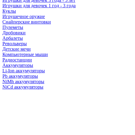
Игрушки для девочек 3 года - 5 лет
Игрушки для девочек 1 год - 3 года
Куклы
Игрушечное оружие
Снайперские винтовки
Пулеметы
Дробовики
Арбалеты
Револьверы
Детские мечи
Компьютерные мыши
Радиостанции
Аккумуляторы
Li-Ion аккумуляторы
Pb аккумуляторы
NiMh аккумуляторы
NiCd аккумуляторы