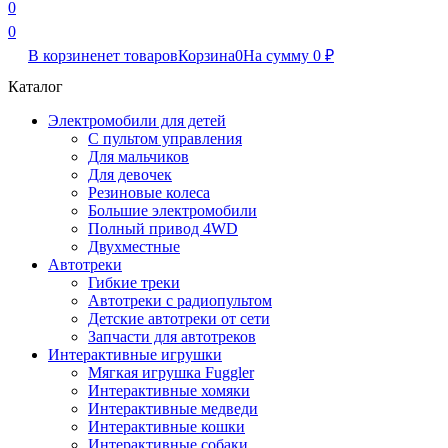
0
0
В корзине
нет товаров
Корзина
0
На сумму
0
₽
Каталог
Электромобили для детей
С пультом управления
Для мальчиков
Для девочек
Резиновые колеса
Большие электромобили
Полный привод 4WD
Двухместные
Автотреки
Гибкие треки
Автотреки с радиопультом
Детские автотреки от сети
Запчасти для автотреков
Интерактивные игрушки
Мягкая игрушка Fuggler
Интерактивные хомяки
Интерактивные медведи
Интерактивные кошки
Интерактивные собаки