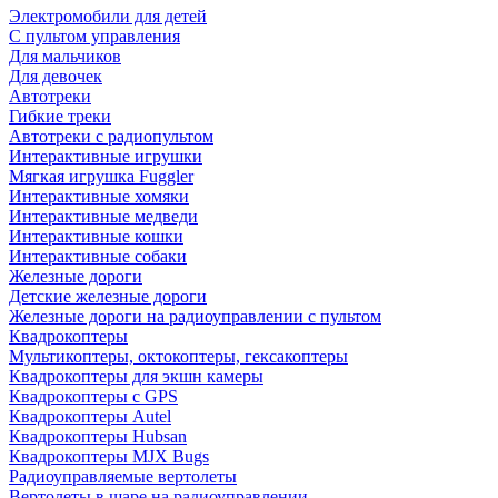
Электромобили для детей
С пультом управления
Для мальчиков
Для девочек
Автотреки
Гибкие треки
Автотреки с радиопультом
Интерактивные игрушки
Мягкая игрушка Fuggler
Интерактивные хомяки
Интерактивные медведи
Интерактивные кошки
Интерактивные собаки
Железные дороги
Детские железные дороги
Железные дороги на радиоуправлении с пультом
Квадрокоптеры
Мультикоптеры, октокоптеры, гексакоптеры
Квадрокоптеры для экшн камеры
Квадрокоптеры с GPS
Квадрокоптеры Autel
Квадрокоптеры Hubsan
Квадрокоптеры MJX Bugs
Радиоуправляемые вертолеты
Вертолеты в шаре на радиоуправлении