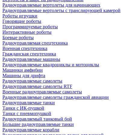
Радиоуправляемые вертолеты для начинающих
Радиоуправляемые вертолеты с транслирующей камерой
Роботы игрушки
Говорящие роботы
Программируемые роботы
Интерактивные роботы
Боевые роботы
Радиоуправляемая спецтехника
Военная спецтехника
Гражданская спецтехника
Радиоуправляемые машины
Радиоуправляемые квадроциклы и мотоциклы
Машинки амфибии
Машины для дрифта
Радиоуправляемые самолеты
Радиоуправляемые самолеты RTF
Военные радиоуправляемые самолеты
Радиоуправляемые самолеты гражданской авиации
Радиоуправляемые танки
Танки с ИК-пушкой
Танки с пневмопушкой
Радиоуправляемый танковый бой
Большие радиоуправляемые танки
Радиоуправляемые корабли