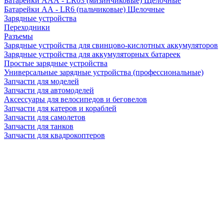
Батарейки AAA - LR03 (мизинчиковые) Щелочные
Батарейки AA - LR6 (пальчиковые) Щелочные
Зарядные устройства
Переходники
Разъемы
Зарядные устройства для свинцово-кислотных аккумуляторов
Зарядные устройства для аккумуляторных батареек
Простые зарядные устройства
Универсальные зарядные устройства (профессиональные)
Запчасти для моделей
Запчасти для автомоделей
Аксессуары для велосипедов и беговелов
Запчасти для катеров и кораблей
Запчасти для самолетов
Запчасти для танков
Запчасти для квадрокоптеров