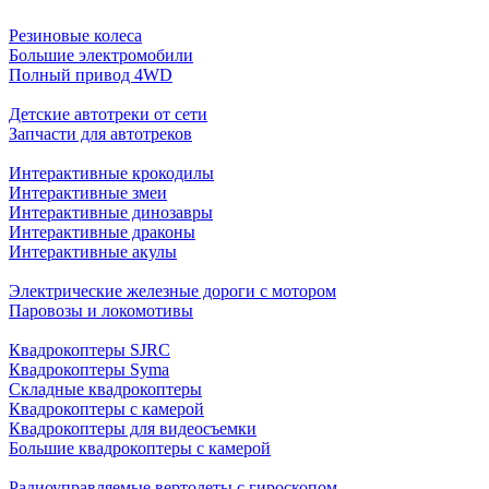
Резиновые колеса
Большие электромобили
Полный привод 4WD
Детские автотреки от сети
Запчасти для автотреков
Интерактивные крокодилы
Интерактивные змеи
Интерактивные динозавры
Интерактивные драконы
Интерактивные акулы
Электрические железные дороги с мотором
Паровозы и локомотивы
Квадрокоптеры SJRC
Квадрокоптеры Syma
Складные квадрокоптеры
Квадрокоптеры с камерой
Квадрокоптеры для видеосъемки
Большие квадрокоптеры с камерой
Радиоуправляемые вертолеты с гироскопом