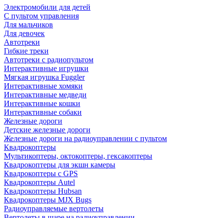
Электромобили для детей
С пультом управления
Для мальчиков
Для девочек
Автотреки
Гибкие треки
Автотреки с радиопультом
Интерактивные игрушки
Мягкая игрушка Fuggler
Интерактивные хомяки
Интерактивные медведи
Интерактивные кошки
Интерактивные собаки
Железные дороги
Детские железные дороги
Железные дороги на радиоуправлении с пультом
Квадрокоптеры
Мультикоптеры, октокоптеры, гексакоптеры
Квадрокоптеры для экшн камеры
Квадрокоптеры с GPS
Квадрокоптеры Autel
Квадрокоптеры Hubsan
Квадрокоптеры MJX Bugs
Радиоуправляемые вертолеты
Вертолеты в шаре на радиоуправлении