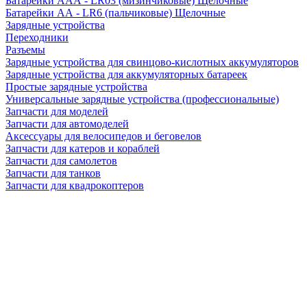
Батарейки AAA - LR03 (мизинчиковые) Щелочные
Батарейки AA - LR6 (пальчиковые) Щелочные
Зарядные устройства
Переходники
Разъемы
Зарядные устройства для свинцово-кислотных аккумуляторов
Зарядные устройства для аккумуляторных батареек
Простые зарядные устройства
Универсальные зарядные устройства (профессиональные)
Запчасти для моделей
Запчасти для автомоделей
Аксессуары для велосипедов и беговелов
Запчасти для катеров и кораблей
Запчасти для самолетов
Запчасти для танков
Запчасти для квадрокоптеров