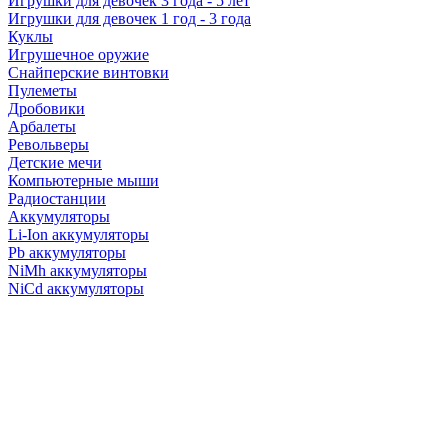
Игрушки для девочек 3 года - 5 лет
Игрушки для девочек 1 год - 3 года
Куклы
Игрушечное оружие
Снайперские винтовки
Пулеметы
Дробовики
Арбалеты
Револьверы
Детские мечи
Компьютерные мыши
Радиостанции
Аккумуляторы
Li-Ion аккумуляторы
Pb аккумуляторы
NiMh аккумуляторы
NiCd аккумуляторы