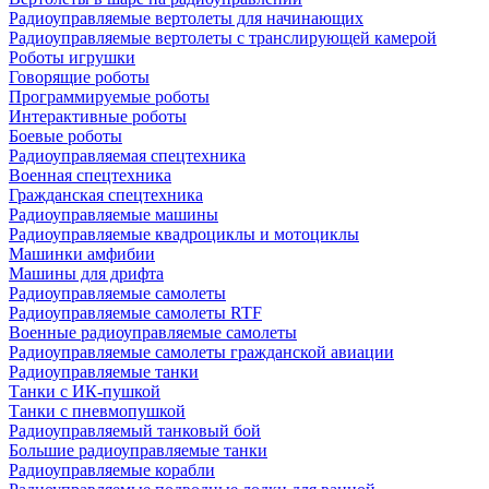
Радиоуправляемые вертолеты для начинающих
Радиоуправляемые вертолеты с транслирующей камерой
Роботы игрушки
Говорящие роботы
Программируемые роботы
Интерактивные роботы
Боевые роботы
Радиоуправляемая спецтехника
Военная спецтехника
Гражданская спецтехника
Радиоуправляемые машины
Радиоуправляемые квадроциклы и мотоциклы
Машинки амфибии
Машины для дрифта
Радиоуправляемые самолеты
Радиоуправляемые самолеты RTF
Военные радиоуправляемые самолеты
Радиоуправляемые самолеты гражданской авиации
Радиоуправляемые танки
Танки с ИК-пушкой
Танки с пневмопушкой
Радиоуправляемый танковый бой
Большие радиоуправляемые танки
Радиоуправляемые корабли