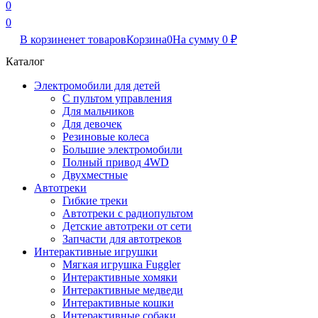
0
0
В корзине
нет товаров
Корзина
0
На сумму
0
₽
Каталог
Электромобили для детей
С пультом управления
Для мальчиков
Для девочек
Резиновые колеса
Большие электромобили
Полный привод 4WD
Двухместные
Автотреки
Гибкие треки
Автотреки с радиопультом
Детские автотреки от сети
Запчасти для автотреков
Интерактивные игрушки
Мягкая игрушка Fuggler
Интерактивные хомяки
Интерактивные медведи
Интерактивные кошки
Интерактивные собаки