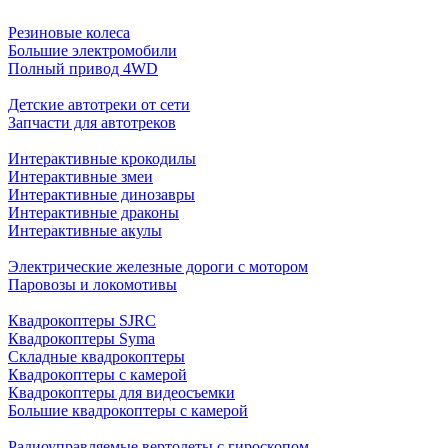
Резиновые колеса
Большие электромобили
Полный привод 4WD
Детские автотреки от сети
Запчасти для автотреков
Интерактивные крокодилы
Интерактивные змеи
Интерактивные динозавры
Интерактивные драконы
Интерактивные акулы
Электрические железные дороги с мотором
Паровозы и локомотивы
Квадрокоптеры SJRC
Квадрокоптеры Syma
Складные квадрокоптеры
Квадрокоптеры с камерой
Квадрокоптеры для видеосъемки
Большие квадрокоптеры с камерой
Радиоуправляемые вертолеты с гироскопом